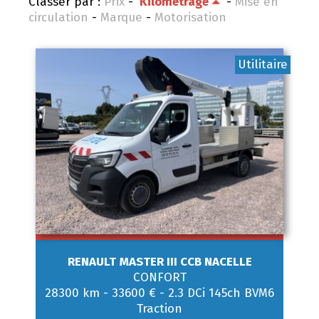
Classer par :
Prix
-
Kilométrage
-
Mise en
circulation
-
Marque
-
Motorisation
Utilitaire
RENAULT
MASTER III CCB NACELLE
CONFORT
28300 km
-
33600 €
-
2.3 DCi 145ch BVM6
Traction