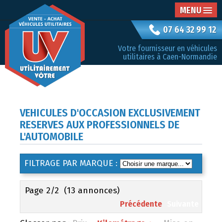
MENU
07 64 32 99 12
Votre fournisseur en véhicules
utilitaires à Caen-Normandie
VEHICULES D'OCCASION EXCLUSIVEMENT
RESERVES AUX PROFESSIONNELS DE
L'AUTOMOBILE
FILTRAGE PAR MARQUE :
Page 2/2
(13 annonces)
Précédente
Suivante