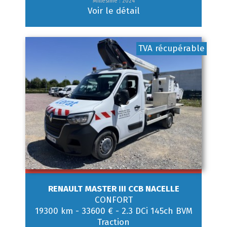
Millésime : 2024
Voir le détail
TVA récupérable
RENAULT
MASTER III CCB NACELLE
CONFORT
19300 km
-
33600 €
-
2.3 DCi 145ch BVM
Traction