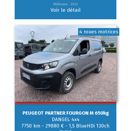
Millésime : 2023
Voir le détail
4 roues motrices
PEUGEOT
PARTNER FOURGON M 650kg
DANGEL 4x4
7750 km
-
29880 €
-
1,5 BlueHDi 130ch