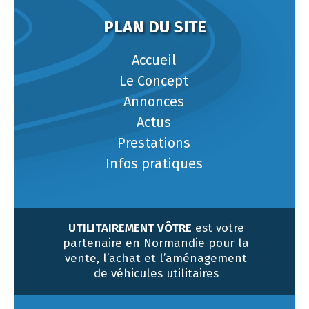
PLAN DU SITE
Accueil
Le Concept
Annonces
Actus
Prestations
Infos pratiques
UTILITAIREMENT VÔTRE
est votre
partenaire en Normandie pour la
vente, l’achat et l’aménagement
de véhicules utilitaires