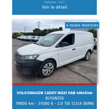
Millésime : 2022
Voir le détail
4 roues motrices
VOLKSWAGEN
CADDY MAXI VAN 4Motion
BUSINESS
19800 km
-
31080 €
-
2.0 TDi 122ch BVM6