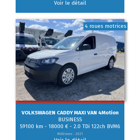
Voir le détail
4 roues motrices
VOLKSWAGEN
CADDY MAXI VAN 4Motion
BUSINESS
59100 km
-
18000 €
-
2.0 TDi 122ch BVM6
Millésime : 2021