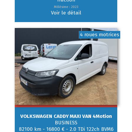
Millésime : 2023
Voir le détail
4 roues motrices
VOLKSWAGEN
CADDY MAXI VAN 4Motion
BUSINESS
82100 km
-
16800 €
-
2.0 TDi 122ch BVM6