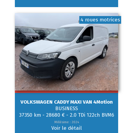
4 roues motrices
VOLKSWAGEN
CADDY MAXI VAN 4Motion
BUSINESS
37350 km
-
28680 €
-
2.0 TDi 122ch BVM6
Millésime : 2024
Voir le détail