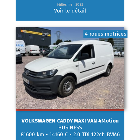
Millésime : 2022
Voir le détail
4 roues motrices
VOLKSWAGEN
CADDY MAXI VAN 4Motion
BUSINESS
81600 km
-
14160 €
-
2.0 TDi 122ch BVM6