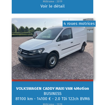
Millésime : 2019
Voir le détail
4 roues motrices
VOLKSWAGEN
CADDY MAXI VAN 4Motion
BUSINESS
81100 km
-
14100 €
-
2.0 TDi 122ch BVM6
Millésime : 2019