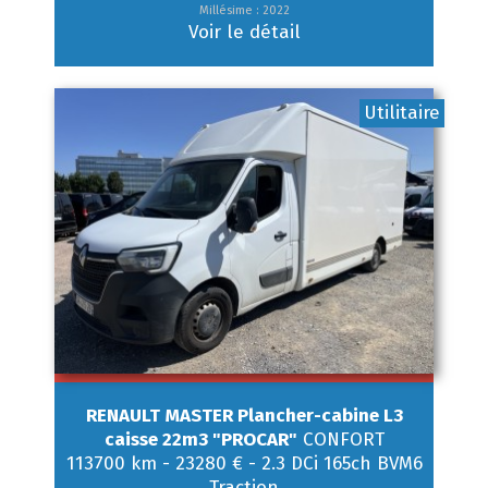
Millésime : 2022
Voir le détail
Utilitaire
RENAULT
MASTER Plancher-cabine L3
caisse 22m3 "PROCAR"
CONFORT
113700 km
-
23280 €
-
2.3 DCi 165ch BVM6
Traction