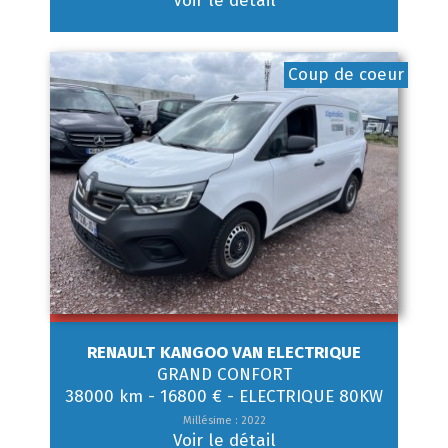
Voir le détail
Coup de coeur
RENAULT
KANGOO VAN ELECTRIQUE
GRAND CONFORT
38000 km
-
16800 €
-
ELECTRIQUE 80KW
Millésime : 2022
Voir le détail