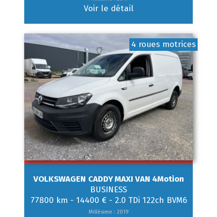
Voir le détail
4 roues motrices
VOLKSWAGEN
CADDY MAXI VAN 4Motion
BUSINESS
77800 km
-
14400 €
-
2.0 TDi 122ch BVM6
Millésime : 2019