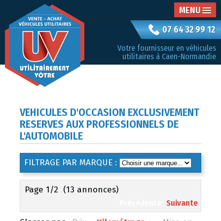
MENU
07 64 32 99 12
Votre fournisseur en véhicules
utilitaires à Caen-Normandie
VEHICULES D'OCCASION EXCLUSIVEMENT
RESERVES AUX PROFESSIONNELS DE
L'AUTOMOBILE
FILTRAGE PAR MARQUE :
Page 1/2
(13 annonces)
Précédente
Suivante