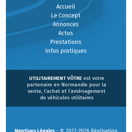
Accueil
Le Concept
Annonces
Actus
Prestations
Infos pratiques
UTILITAIREMENT VÔTRE
est votre
partenaire en Normandie pour la
vente, l’achat et l’aménagement
de véhicules utilitaires
Mentions Légales
- © 2022-2026 Réalisation