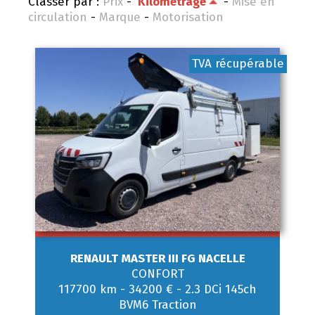
Classer par :
Prix
-
Kilométrage
-
Mise en
circulation
-
Marque
-
Motorisation
TVA récupérable
RENAULT
MASTER III FG NACELLE
CONFORT
117700 km
-
34200 €
-
2.3 DCi 145ch
BVM6 Traction