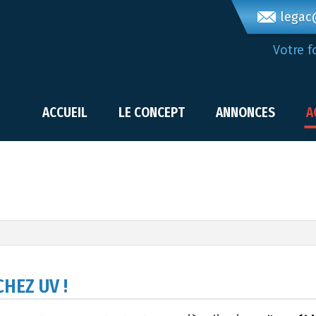
legac@
Votre f
ACCUEIL
LE CONCEPT
ANNONCES
A
HEZ UV !