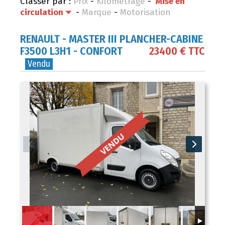
Classer par :
Prix
-
Kilométrage
-
Mise en
circulation
-
Marque
-
Motorisation
RENAULT
- MASTER III PLANCHER-CABINE
F3500 L3H1 - CONFORT
23400 € TTC
Vendu