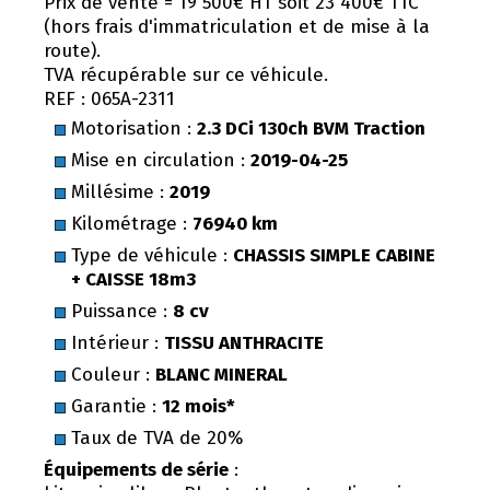
Prix de vente = 19 500€ HT soit 23 400€ TTC
(hors frais d'immatriculation et de mise à la
route).
TVA récupérable sur ce véhicule.
REF : 065A-2311
Motorisation :
2.3 DCi 130ch BVM Traction
Mise en circulation :
2019-04-25
Millésime :
2019
Kilométrage :
76940 km
Type de véhicule :
CHASSIS SIMPLE CABINE
+ CAISSE 18m3
Puissance :
8 cv
Intérieur :
TISSU ANTHRACITE
Couleur :
BLANC MINERAL
Garantie :
12 mois*
Taux de TVA de 20%
Équipements de série
: