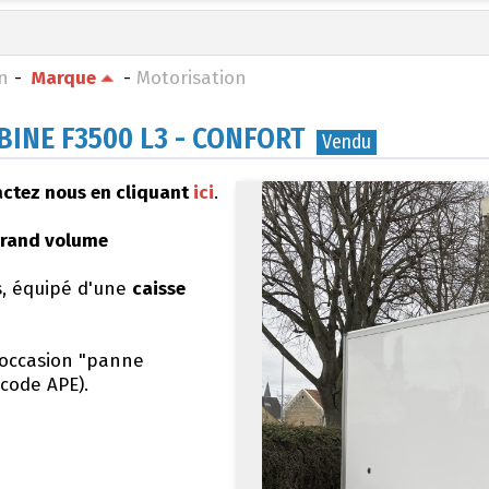
on
-
Marque
-
Motorisation
BINE F3500 L3 - CONFORT
Vendu
tactez nous en cliquant
ici
.
grand volume
s, équipé d'une
caisse
 occasion "panne
code APE).