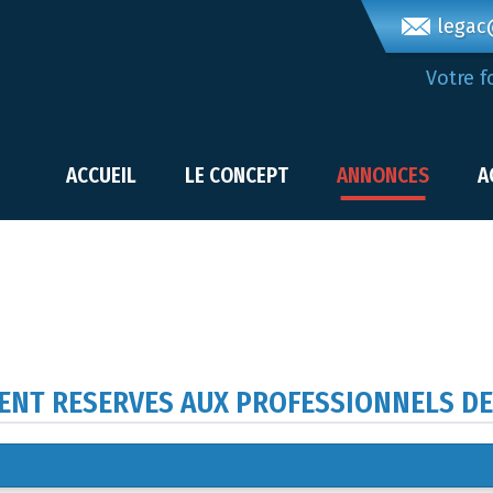
legac@
Votre f
ACCUEIL
LE CONCEPT
ANNONCES
A
ENT RESERVES AUX PROFESSIONNELS DE