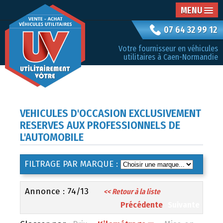
MENU
07 64 32 99 12
Votre fournisseur en véhicules
utilitaires à Caen-Normandie
VEHICULES D'OCCASION EXCLUSIVEMENT
RESERVES AUX PROFESSIONNELS DE
L'AUTOMOBILE
FILTRAGE PAR MARQUE :
Annonce : 74/13
<< Retour à la liste
Précédente
Suivante