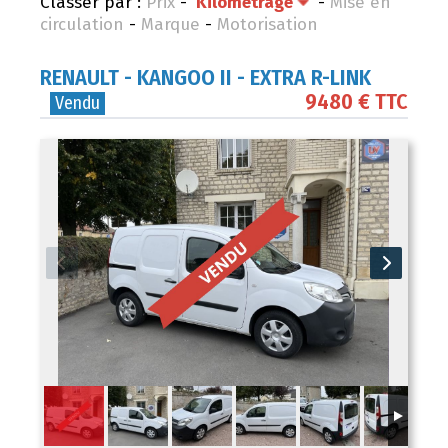
Classer par :
Prix
-
Kilométrage
-
Mise en
circulation
-
Marque
-
Motorisation
RENAULT
- KANGOO II - EXTRA R-LINK
9480 € TTC
Vendu