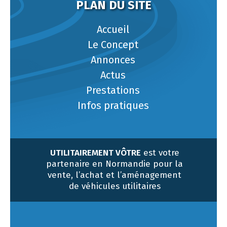
PLAN DU SITE
Accueil
Le Concept
Annonces
Actus
Prestations
Infos pratiques
UTILITAIREMENT VÔTRE
est votre
partenaire en Normandie pour la
vente, l’achat et l’aménagement
de véhicules utilitaires