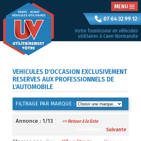
MENU
07 64 32 99 12
Votre fournisseur en véhicules
utilitaires à Caen-Normandie
VEHICULES D'OCCASION EXCLUSIVEMENT
RESERVES AUX PROFESSIONNELS DE
L'AUTOMOBILE
FILTRAGE PAR MARQUE :
Annonce : 1/13
<< Retour à la liste
Précédente
Suivante