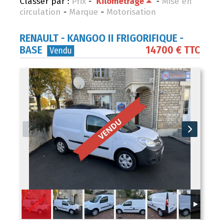
Classer par :
Prix
-
Kilométrage
-
Mise en
circulation
-
Marque
-
Motorisation
RENAULT
- KANGOO II FRIGORIFIQUE -
BASE
14700 € TTC
Vendu