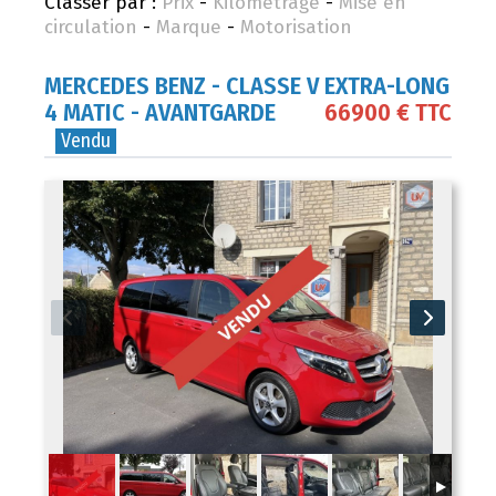
Classer par :
Prix
-
Kilométrage
-
Mise en
circulation
-
Marque
-
Motorisation
MERCEDES BENZ
- CLASSE V EXTRA-LONG
4 MATIC - AVANTGARDE
66900 € TTC
Vendu